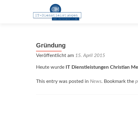
Z
u
m
I
n
Gründung
h
a
Veröffentlicht am
15. April 2015
l
Heute wurde
IT Dienstleistungen Christian M
t
s
This entry was posted in
News
. Bookmark the
p
p
r
i
n
Artikel-
g
Navigation
e
n