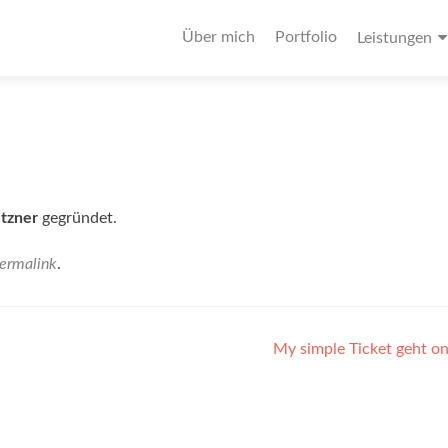
Primäres
Über mich
Portfolio
Leistungen
Menü
etzner
gegründet.
ermalink
.
My simple Ticket geht o