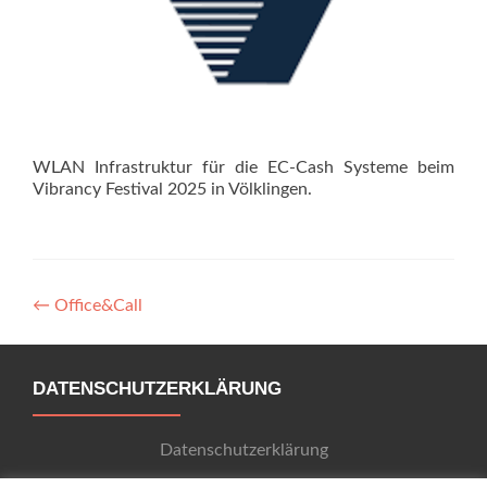
WLAN Infrastruktur für die EC-Cash Systeme beim
Vibrancy Festival 2025 in Völklingen.
Artikel-
←
Office&Call
Navigation
DATENSCHUTZERKLÄRUNG
Datenschutzerklärung